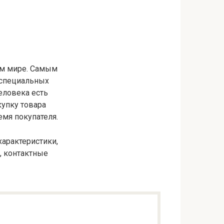
ем мире. Самым
 специальных
человека есть
упку товара
емя покупателя.
характеристики,
, контактные