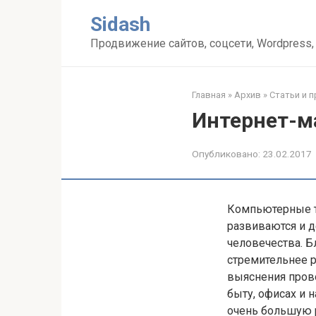
Перейти
Sidash
к
контенту
Продвижение сайтов, соцсети, Wordpress,
Главная
»
Архив
»
Статьи и 
Интернет-ма
Опубликовано:
23.02.2017
Компьютерные т
развиваются и 
человечества. Б
стремительнее р
выяснения прово
быту, офисах и 
очень большую 