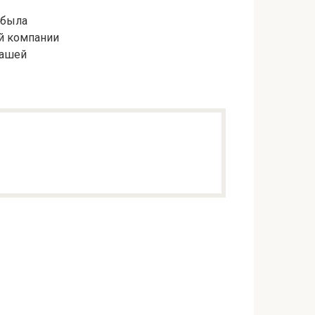
 была
ой компании
вашей