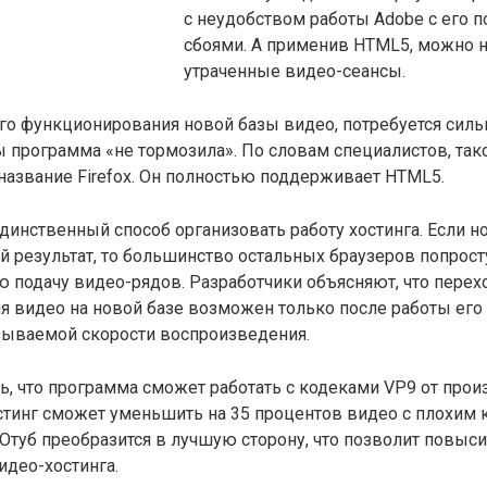
с неудобством работы Adobe с его 
сбоями. А применив HTML5, можно н
утраченные видео-сеансы.
го функционирования новой базы видео, потребуется сил
ы программа «не тормозила». По словам специалистов, так
 название Firefox. Он полностью поддерживает HTML5.
единственный способ организовать работу хостинга. Если н
 результат, то большинство остальных браузеров попрос
 подачу видео-рядов. Разработчики объясняют, что перех
я видео на новой базе возможен только после работы его
азываемой скорости воспроизведения.
ь, что программа сможет работать с кодеками VP9 от прои
стинг сможет уменьшить на 35 процентов видео с плохим 
Ютуб преобразится в лучшую сторону, что позволит повыси
део-хостинга.