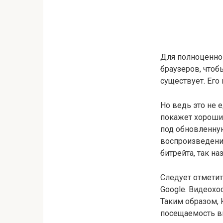
Для полноценно
браузеров, чтоб
существует. Его
Но ведь это не 
покажет хороший
под обновленную
воспроизведени
битрейта, так н
Следует отметит
Google. Видеохо
Таким образом, 
посещаемость ви