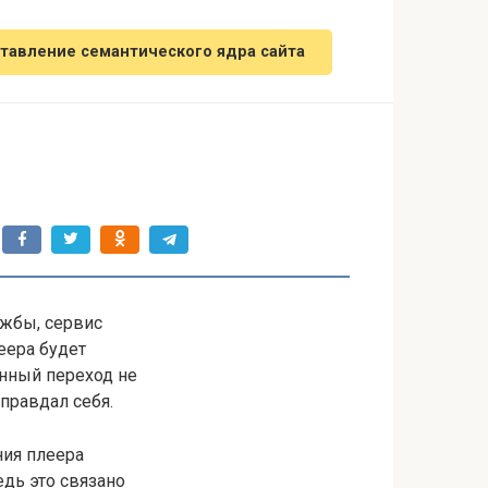
тавление семантического ядра сайта
жбы, сервис
еера будет
анный переход не
оправдал себя.
ия плеера
едь это связано