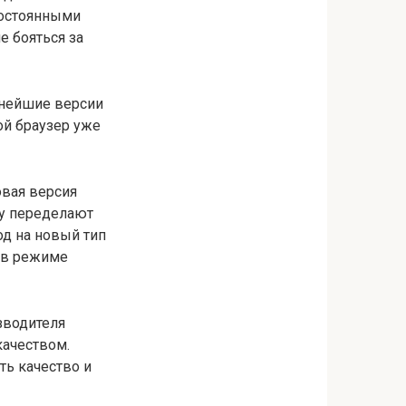
постоянными
е бояться за
ьнейшие версии
ой браузер уже
овая версия
ту переделают
од на новый тип
 в режиме
зводителя
качеством.
ть качество и