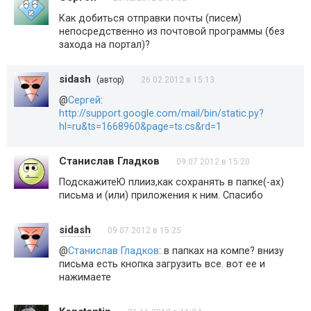
Как добиться отправки почты (писем)
непосредственно из почтовой программы (без
захода на портал)?
sidash
(автор)
26.02.2012 в 15:13
@
Сергей
:
http://support.google.com/mail/bin/static.py?
hl=ru&ts=1668960&page=ts.cs&rd=1
Станислав Гладков
09.07.2012 в 15:20
ПодскажитеЮ плииз,как сохранять в папке(-ах)
письма и (или) приложения к ним. Спасибо
sidash
09.07.2012 в 15:25
@
Станислав Гладков
: в папках на компе? внизу
письма есть кнопка загрузить все. вот ее и
нажимаете