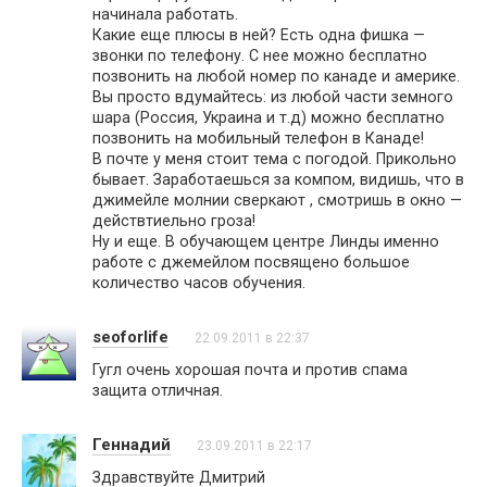
начинала работать.
Какие еще плюсы в ней? Есть одна фишка —
звонки по телефону. С нее можно бесплатно
позвонить на любой номер по канаде и америке.
Вы просто вдумайтесь: из любой части земного
шара (Россия, Украина и т.д) можно бесплатно
позвонить на мобильный телефон в Канаде!
В почте у меня стоит тема с погодой. Прикольно
бывает. Заработаешься за компом, видишь, что в
джимейле молнии сверкают , смотришь в окно —
действтиельно гроза!
Ну и еще. В обучающем центре Линды именно
работе с джемейлом посвящено большое
количество часов обучения.
seoforlife
22.09.2011 в 22:37
Гугл очень хорошая почта и против спама
защита отличная.
Геннадий
23.09.2011 в 22:17
Здравствуйте Дмитрий