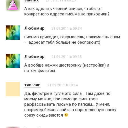
21.09.2011 в 09:23
А как сделать чёрный список, чтобы от
конкретного адреса письма не приходили?
Любомир
21.09.2011 в 09:34
письмо приходит, открываешь, нажимаешь спам
— адресат тебя больше не беспокоит:)
Любомир
21.09.2011 в 09:35
А вообще нажми шестеренку (настройки) и
потом фильтры.
тяп-ляп
21.09.2011 в 10:14
Да, фильтры в гугле это сила… Там даже по
моему можно, при помощи фильтров
расфасовывать письма по папкам… У меня,
например бекапы сайта в определенную папку
сразу скидываются