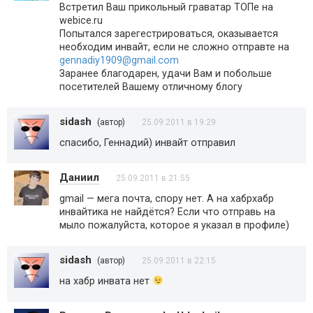
Встретил Ваш прикольный граватар ТОПе на
webice.ru
Попытался зарегестрироваться, оказывается
необходим инвайт, если не сложно отправте на
gennadiy1909@gmail.com
Заранее благодарен, удачи Вам и побольше
посетителей Вашему отличному блогу
sidash
(автор)
25.09.2011 в 19:29
спасибо, Геннадий) инвайт отправил
Даниил
25.09.2011 в 21:55
gmail — мега почта, спору нет. А на хабрхабр
инвайтика не найдётся? Если что отправь на
мыло пожалуйста, которое я указал в профиле)
sidash
(автор)
25.09.2011 в 22:15
на хабр инвата нет