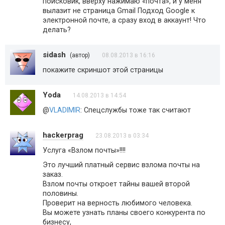
поисковик, вверху нажимаю «почта», и у меня
вылазит не страница Gmail Подход Google к
электронной почте, а сразу вход в аккаунт! Что
делать?
sidash
(автор)
08.08.2013 в 16:16
покажите скриншот этой страницы
Yoda
14.08.2013 в 14:54
@
VLADIMIR
: Спецслужбы тоже так считают
hackerprag
23.08.2013 в 03:34
Услуга «Взлом почты»!!!!
Это лучший платный сервис взлома почты на
заказ.
Взлом почты откроет тайны вашей второй
половины.
Проверит на верность любимого человека.
Вы можете узнать планы своего конкурента по
бизнесу,