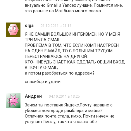
визуально Gmail и Yandex лучшие. Помнится мне,
что раньше на Mail было много спама.
olga
01.10.2011 в 21:16
Я НЕ САМЫЙ БОЛЬШОЙ ИНТБИЗМЕН, НО У МЕНЯ
ТРИ МЫЛА GMAIL
ПРОБЛЕМА В ТОМ, ЧТО ЕСЛИ КОМП НАСТРОЕН
НА ОДИН Е-МАЙЛ, ТО С БОЛЬШИМ ТРУДОМ
ПЕРЕСТРАИВАЮСЬ НА ДРУГОЙ.
КТО- НИБУДЬ ЗНАЕТ КАК СДЕЛАТЬ ОБЩИЙ ВХОД
В ПОЧТУ G-MAIL,
а потом разобраться по адресам?
спасибор и удачи
Андрей
04.10.2011 в 13:25
Зачем ты поставил Яндекс.Почту наравне с
убожеством вроде рамблера и мэйла?
Отличная почта стала, имхо. Почти ничем не
уступает Гмылу, так что я юзаю обе.