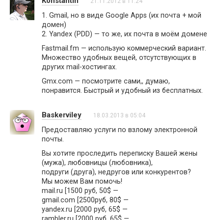
Konstantin
21.11.2012 в 11:24
1. Gmail, но в виде Google Apps (их почта + мой
домен)
2. Yandex (PDD) — то же, их почта в моём домене
Fastmail.fm — использую коммерческий вариант.
Множество удобных вещей, отсутствующих в
других mail-хостингах.
Gmx.com — посмотрите сами,, думаю,
понравится. Быстрый и удобный из бесплатных.
Baskerviley
18.03.2013 в 05:04
Предоставляю услуги по взлому электронной
почты.
Вы хотите проследить переписку Вашей жены
(мужа), любовницы (любовника),
подруги (друга), недругов или конкурентов?
Мы можем Вам помочь!
mail.ru [1500 руб, 50$ —
gmail.com [2500руб, 80$ —
yandex.ru [2000 руб, 65$ —
rambler.ru [2000 руб, 65$ —