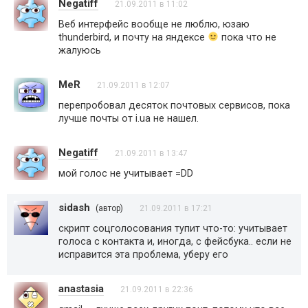
Negatiff
21.09.2011 в 11:02
Веб интерфейс вообще не люблю, юзаю
thunderbird, и почту на яндексе
пока что не
жалуюсь
MeR
21.09.2011 в 12:07
перепробовал десяток почтовых сервисов, пока
лучше почты от i.ua не нашел.
Negatiff
21.09.2011 в 13:47
мой голос не учитывает =DD
sidash
(автор)
21.09.2011 в 17:21
скрипт соцголосования тупит что-то: учитывает
голоса с контакта и, иногда, с фейсбука.. если не
исправится эта проблема, уберу его
anastasia
21.09.2011 в 22:36