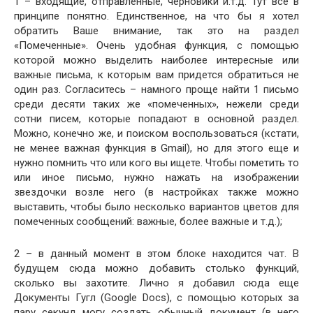
1 – входящие, отправленные, черновики и.т.д. Тут всё в
принципе понятно. Единственное, на что бы я хотел
обратить Ваше внимание, так это на раздел
«Помеченные». Очень удобная функция, с помощью
которой можно выделить наиболее интересные или
важные письма, к которым вам придется обратиться не
один раз. Согласитесь – намного проще найти 1 письмо
среди десяти таких же «помеченных», нежели среди
сотни писем, которые попадают в основной раздел.
Можно, конечно же, и поиском воспользоваться (кстати,
не менее важная функция в Gmail), но для этого еще и
нужно помнить что или кого вы ищете. Чтобы пометить то
или иное письмо, нужно нажать на изображении
звездочки возле него (в настройках также можно
выставить, чтобы было несколько вариантов цветов для
помеченных сообщений: важные, более важные и т.д.);
2 – в данный момент в этом блоке находится чат. В
будущем сюда можно добавить столько функций,
сколько вы захотите. Лично я добавил сюда еще
Документы Гугл (Google Docs), с помощью которых за
пару секунд могу создать обычный документ (в него