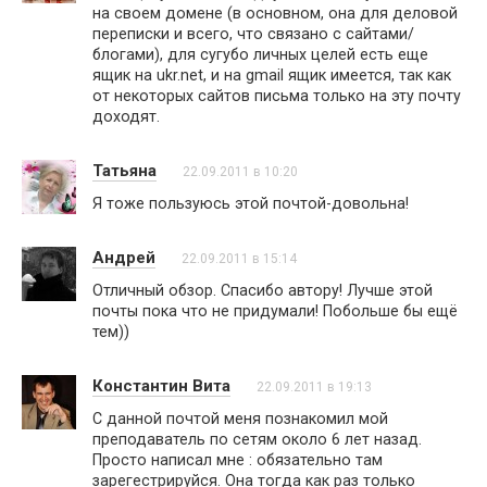
на своем домене (в основном, она для деловой
переписки и всего, что связано с сайтами/
блогами), для сугубо личных целей есть еще
ящик на ukr.net, и на gmail ящик имеется, так как
от некоторых сайтов письма только на эту почту
доходят.
Татьяна
22.09.2011 в 10:20
Я тоже пользуюсь этой почтой-довольна!
Андрей
22.09.2011 в 15:14
Отличный обзор. Спасибо автору! Лучше этой
почты пока что не придумали! Побольше бы ещё
тем))
Константин Вита
22.09.2011 в 19:13
С данной почтой меня познакомил мой
преподаватель по сетям около 6 лет назад.
Просто написал мне : обязательно там
зарегестрируйся. Она тогда как раз только