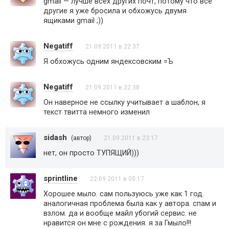
gmail — лучше всех других почт, потому что все
другие я уже бросила и обхожусь двумя
ящиками gmail ;))
Negatiff
21.09.2011 в 22:37
Я обхожусь одним яндексовским =Ъ
Negatiff
21.09.2011 в 22:38
Он наверное не ссылку учитывает а шаблон, я
текст твитта немного изменил
sidash
(автор)
21.09.2011 в 23:17
нет, он просто ТУПЯЩИЙ)))
sprintline
22.09.2011 в 05:17
Хорошее мыло. сам пользуюсь уже как 1 год.
аналогичная проблема была как у автора. спам и
взлом. да и вообще майл убогий сервис. не
нравится он мне с рождения. я за Гмыло!!!