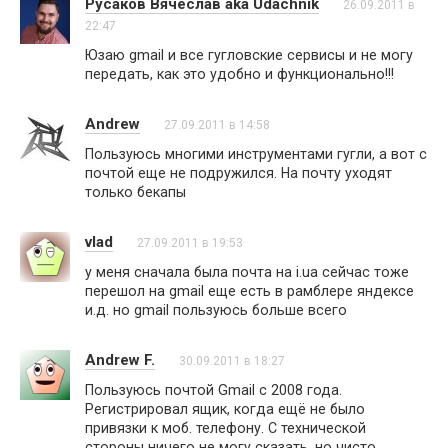
Русаков Вячеслав aka Udachnik
26.09.2011 в
22:47
Юзаю gmail и все гугловские сервисы и не могу
передать, как это удобно и функционально!!!
Andrew
27.09.2011 в 14:58
Пользуюсь многими инструментами гугли, а вот с
почтой еще не подружился. На почту уходят
только бекапы
vlad
27.09.2011 в 19:53
у меня сначала была почта на i.ua сейчас тоже
перешол на gmail еще есть в рамблере яндексе
и.д. но gmail пользуюсь больше всего
Andrew F.
30.09.2011 в 18:27
Пользуюсь почтой Gmail с 2008 года.
Регистрировал ящик, когда ещё не было
привязки к моб. телефону. С технической
стороны ничего не могу сказать, но чисто