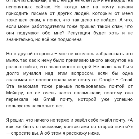
от почты сложный, я его нигде не «светил» и не вводил на
непонятных сайтах. Но когда мне на почту начали
приходить письма от других людей, которым от меня
тоже шёл спам, я понял, что так дело не пойдет. А что,
если моим работодателям тоже пришел такой спам, что
они подумают обо мне? Репутация будет хоть и не
значительно, но всё же подмочена.
Но с другой стороны – мне не хотелось забрасывать это
мыло, так как к нему было привязано много аккаунтов на
разных сайтах, его знало много людей. Не знаю, как бы я
долго мучался над этим вопросом, если бы одна
знакомая не посоветовала мне почту от Google – Gmail.
Эта знакомая тоже раньше пользовалась почтой от
Мейл.ру, но её очень часто взламывали, поэтому она
переехала на Gmail почту, которой уже успешно
пользуется несколько лет.
Я решил, что ничего не теряю и завёл себе гмайл почту. «А
как же быть с письмами, контактами со старой почты?»
— спросите вы. А об этом я расскажу ниже.