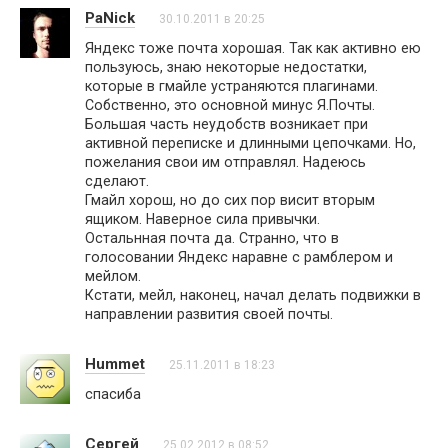
PaNick
30.10.2011 в 20:25
Яндекс тоже почта хорошая. Так как активно ею
пользуюсь, знаю некоторые недостатки,
которые в гмайле устраняются плагинами.
Собственно, это основной минус Я.Почты.
Большая часть неудобств возникает при
активной переписке и длинными цепочками. Но,
пожелания свои им отправлял. Надеюсь
сделают.
Гмайл хорош, но до сих пор висит вторым
ящиком. Наверное сила привычки.
Остальнная почта да. Странно, что в
голосовании Яндекс наравне с рамблером и
мейлом.
Кстати, мейл, наконец, начал делать подвижки в
направлении развития своей почты.
Hummet
25.11.2011 в 18:23
cпасиба
Сергей
25.02.2012 в 08:52