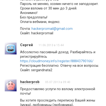
Пароль не меняю, хозяин ничего не заподозрит.
Сроки взлома от 30 мин до 3 дней.
Анонимно!
Без предоплаты!
Оплата вебмани, яндекс.
Почта:
hackerpromail@gmail.com
Скайп: hackerpromail
Сергей
11.06.2013 в 15:44
Абсолютно пассивный доход. Разбирайтесь и
регистрируйтесь
https://cloudmoney.info/register/88843790166/
Регистрация бесплатно. Отвечу на все вопросы.
Скайп: sergandnata2
hackerprob
05.07.2013 в 09:40
Предоставляю услуги по взлому электронной
почты!
Вы хотите проследить переписку Вашей жены
(мужа), любовницы (любовника),