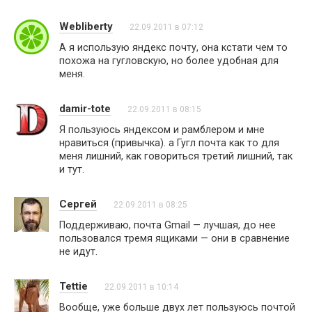
Webliberty
22.09.2011 в 07:12
А я использую яндекс почту, она кстати чем то
похожа на гугловскую, но более удобная для
меня.
damir-tote
22.09.2011 в 08:15
Я пользуюсь яндексом и рамблером и мне
нравиться (привычка). а Гугл почта как то для
меня лишний, как говориться третий лишний, так
и тут.
Сергей
22.09.2011 в 08:25
Поддерживаю, почта Gmail — лучшая, до нее
пользовался тремя ящиками — они в сравнение
не идут.
Tettie
22.09.2011 в 10:14
Вообще, уже больше двух лет пользуюсь почтой