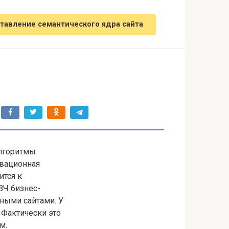
тавление семантического ядра сайта
алгоритмы
овационная
ится к
ВЧ бизнес-
ными сайтами. У
 Фактически это
м.