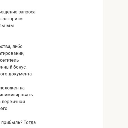
вещение запроса
я алгоритм
альным
ства, либо
тировании,
осетитель
енный бонус,
ого документа.
сположен на
минимизировать
а первичной
его.
м прибыль? Тогда