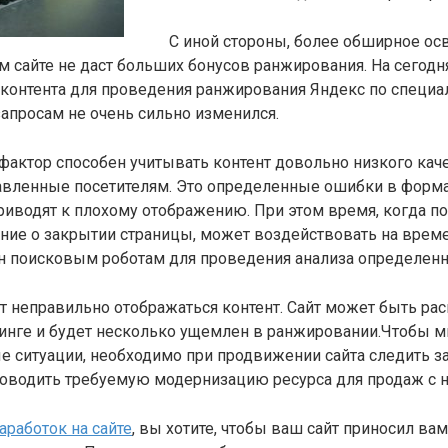
С иной стороны, более обширное ос
 сайте не даст больших бонусов ранжирования. На сегодн
 контента для проведения ранжирования Яндекс по специ
апросам не очень сильно изменился.
актор способен учитывать контент довольно низкого каче
авленные посетителям. Это определенные ошибки в форма
риводят к плохому отображению. При этом время, когда п
ние о закрытии страницы, может воздействовать на врем
н поисковым роботам для проведения анализа определенн
ут неправильно отображаться контент. Сайт может быть ра
инге и будет несколько ущемлен в ранжировании.Чтобы 
е ситуации, необходимо при продвижении сайта следить з
оводить требуемую модернизацию ресурса для продаж с н
аработок на сайте
, вы хотите, чтобы ваш сайт приносил ва