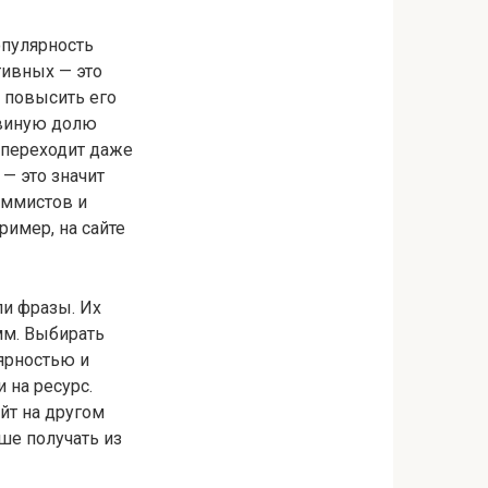
опулярность
тивных — это
т повысить его
ьвиную долю
 переходит даже
 — это значит
аммистов и
имер, на сайте
и фразы. Их
мм. Выбирать
ярностью и
 на ресурс.
йт на другом
ше получать из