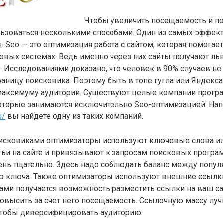
Чтобы увеличить посещаемость и п
льзоваться несколькими способами. Один из самых эффек
. Seo — это оптимизация работа с сайтом, которая помогае
овых системах. Ведь именно через них сайты получают л
. Исследованиями доказано, что человек в 90% случаев не
раницу поисковика. Поэтому быть в топе гугла или Яндекса
 максимуму аудитории. Существуют целые компании прогр
оторые занимаются исключительно Seo-оптимизацией. Напр
u/
вы найдете одну из таких компаний.
оисковиками оптимизаторы используют ключевые слова ил
тьи на сайте и привязывают к запросам поисковых програ
ень тщательно. Здесь надо соблюдать баланс между попул
ю ключа. Также оптимизаторы используют внешние ссылки
ми получается возможность разместить ссылки на ваш са
повысить за счет него посещаемость. Ссылочную массу луч
 чтобы диверсифицировать аудиторию.