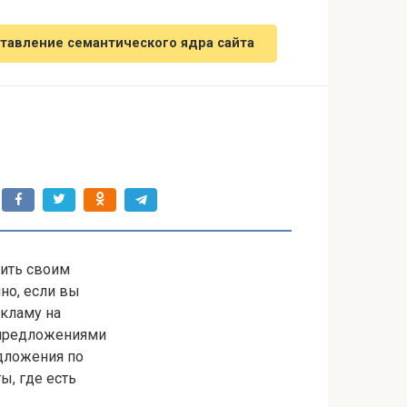
тавление семантического ядра сайта
ить своим
но, если вы
кламу на
 предложениями
дложения по
ы, где есть