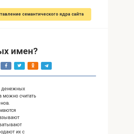
тавление семантического ядра сайта
ых имен?
я денежных
а можно считать
нов.
имаются
называют
хватывают
одают их с