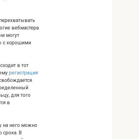
перехватывать
ногие вебмастера
ни могут
ы с хорошими
сходит в тот
чему
регистрация
освобождается.
пределенный
цу, для того
ся в
у на него можно
 срока. В