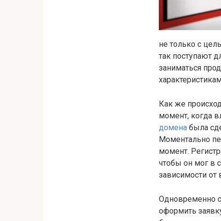
не только с цел
так поступают дл
заниматься про
характеристикам
Как же происход
момент, когда в
домена
была сде
Моментально пе
момент. Регистр
чтобы он мог в 
зависимости от 
Одновременно с 
оформить заявку