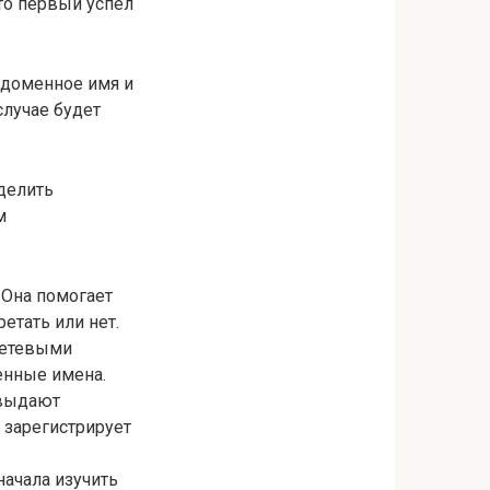
то первый успел
ь доменное имя и
случае будет
делить
м
 Она помогает
етать или нет.
сетевыми
енные имена.
 выдают
 зарегистрирует
начала изучить