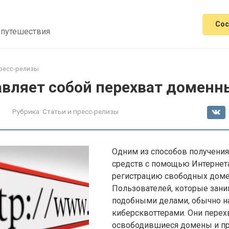
Сос
 путешествия
пресс-релизы
авляет собой перехват доменн
Рубрика:
Статьи и пресс-релизы
Одним из способов получени
средств с помощью Интернет
регистрацию свободных доме
Пользователей, которые зан
подобными делами, обычно 
киберсквоттерами. Они пере
освободившиеся домены и пр