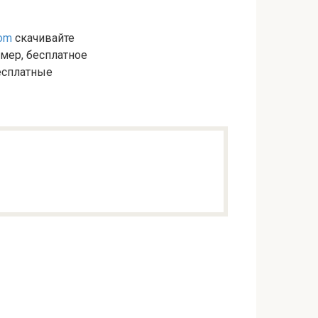
com
скачивайте
имер, бесплатное
есплатные