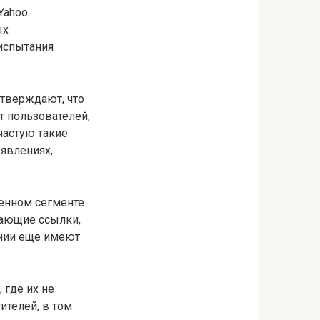
Yahoo.
ых
 испытания
тверждают, что
 пользователей,
частую такие
явлениях,
венном сегменте
ающие ссылки,
нии еще имеют
 где их не
ителей, в том