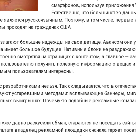
смартфонов, используя приложения 
Естественно, что большинство данн
е является русскоязычным. Поэтому, в том числе, первые
мы проходят на гражданах США.
озлагают большие надежды на свое детище. Авансом они у
ма имеет большое будущее. Нативные блоки не раздражают
твенно смотрятся на страницах с контентом, а главное — за
 пользователю получить полезную информацию о вещах и 
амым пользователям интересны.
 с разработчиками нельзя. Так складывается, что в отечест
твуют устаревшими методами: всплывающие баннеры, миг
упных выигрышах. Почему-то подобные рекламные компа
 уже давно раскусили обман, стараются не посещать сайты,
льтате владелец рекламной площадки сначала теряет посет