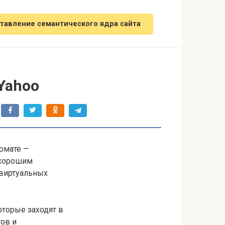
тавление семантического ядра сайта
Yahoo
рмате —
 хорошим
 виртуальных
оторые заходят в
ов и