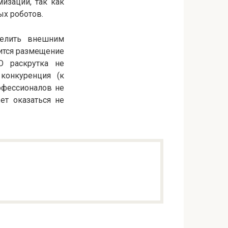
изации, так как
ых роботов.
делить внешним
ится размещение
O раскрутка не
конкуренция (к
фессионалов не
ет оказаться не