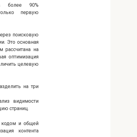
ка более 90%
только первую
через поисковую
и. Это основная
м рассчитана на
вая оптимизация
еличить целевую
азделить на три
ализ видимости
ию страниц.
м кодом и общей
зация контента