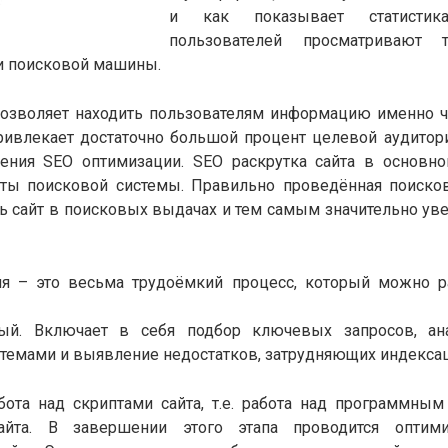
и как показывает статисти
пользователей просматривают 
и поисковой машины.
позволяет находить пользователям информацию именно 
привлекает достаточно большой процент целевой аудитори
ения SEO оптимизации. SEO раскрутка сайта в основно
ты поисковой системы. Правильно проведённая поиско
ть сайт в поисковых выдачах и тем самым значительно ув
я – это весьма трудоёмкий процесс, который можно р
ный. Включает в себя подбор ключевых запросов, ан
темами и выявление недостатков, затрудняющих индексац
абота над скриптами сайта, т.е. работа над программны
сайта. В завершении этого этапа проводится оптими