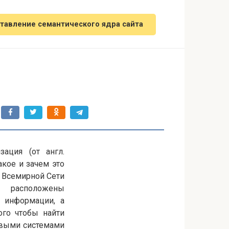
тавление семантического ядра сайта
ация (от англ.
такое и зачем это
о Всемирной Сети
 расположены
 информации, а
ого чтобы найти
овыми системами