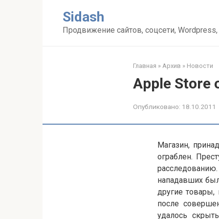
Перейти
Sidash
к
контенту
Продвижение сайтов, соцсети, Wordpress,
Главная
»
Архив
»
Новости
Apple Store
Опубликовано:
18.10.2011
Магазин, прина
ограблен. Прес
расследованию
нападавших было
другие товары,
после совершен
удалось скрыть