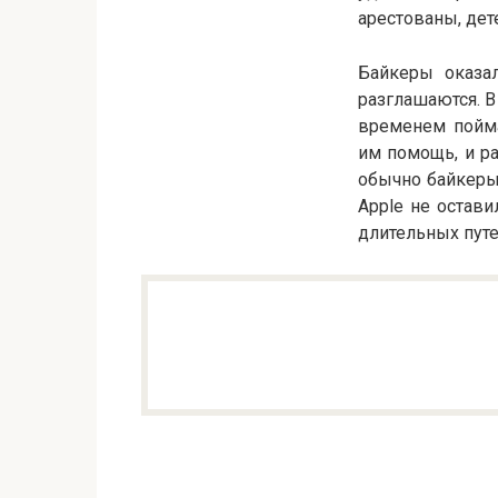
арестованы, дет
Байкеры оказа
разглашаются. В
временем пойма
им помощь, и ра
обычно байкеры
Apple не остав
длительных путе