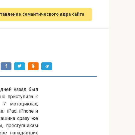
тавление семантического ядра сайта
 дней назад был
но приступила к
 7 мотоциклах,
: iPad, iPhone и
машина сразу же
ы, преступникам
Двое нападавших