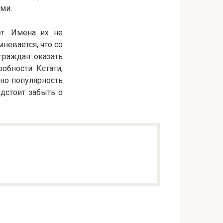
ми.
т. Имена их не
невается, что со
граждан оказать
обности. Кстати,
но популярность
дстоит забыть о