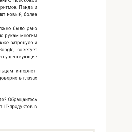
нению поисковой
оритмов Панда и
чат новый, более
олжно было рано
 по рукам многим
кже затронуло и
oogle, советует
 на существующие
льцам интернет-
доверие в глазах
е? Обращайтесь
т IT-продуктов в