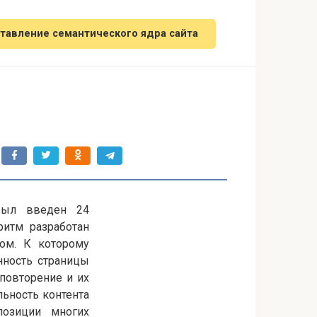
тавление семантического ядра сайта
был введен 24
ритм разработан
ом. К которому
нность страницы
повторение и их
льность контента
 позиции многих