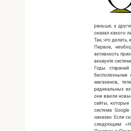
раньше; у друг
оказал какого-л
Так, что делать,
Первое, необх
активность прихо
аккаунте систем
Годы стараний
бесполезными 
магазинов, те
радикальных из
они ввели новые
сайты, которые
система Google
наказан. Если с
следующим: «Н