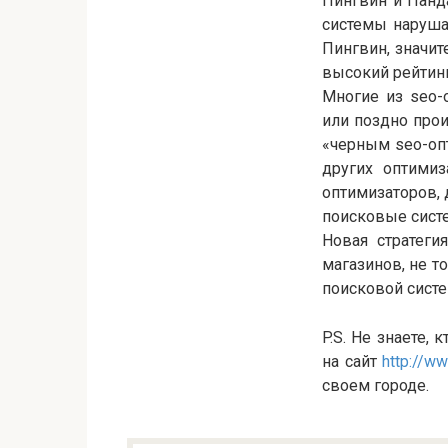
Пингвин и Панд
системы наруша
Пингвин, значит
высокий рейтинг
Многие из seo-
или поздно прои
«черным seo-оп
других оптимиз
оптимизаторов, 
поисковые сист
Новая стратеги
магазинов, не т
поисковой систе
P.S. Не знаете, 
на сайт
http://ww
своем городе.