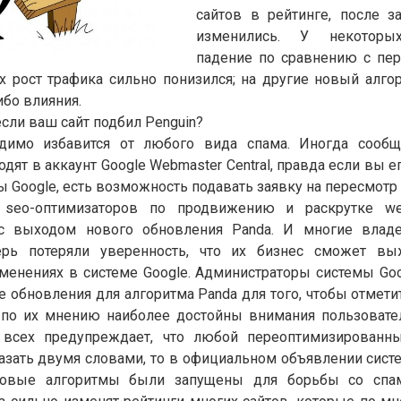
сайтов в рейтинге, после з
изменились. У некоторы
падение по сравнению с пе
их рост трафика сильно понизился; на другие новый алго
ибо влияния.
 если ваш сайт подбил Penguin?
одимо избавится от любого вида спама. Иногда сообщ
дят в аккаунт Google Webmaster Central, правда если вы е
ы Google, есть возможность подавать заявку на пересмотр 
 seo-оптимизаторов по продвижению и раскрутке web
с выходом нового обновления Panda. И многие владе
перь потеряли уверенность, что их бизнес сможет вы
менениях в системе Google. Администраторы системы Goog
 обновления для алгоритма Panda для того, чтобы отмет
 по их мнению наиболее достойны внимания пользовател
 всех предупреждает, что любой переоптимизированн
казать двумя словами, то в официальном объявлении сис
овые алгоритмы были запущены для борьбы со спа