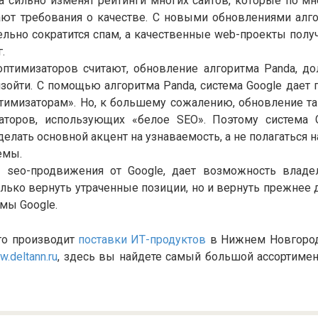
а сильно изменят рейтинги многих сайтов, которые по м
ют требования о качестве. С новыми обновлениями алг
ельно сократится спам, а качественные web-проекты полу
.
оптимизаторов считают, обновление алгоритма Panda, д
зойти. С помощью алгоритма Panda, система Google дает
тимизаторам». Но, к большему сожалению, обновление та
аторов, использующих «белое SEO». Поэтому система G
делать основной акцент на узнаваемость, а не полагаться
емы.
я seo-продвижения от Google, дает возможность владе
олько вернуть утраченные позиции, но и вернуть прежнее 
мы Google.
кто производит
поставки ИТ-продуктов
в Нижнем Новгород
w.deltann.ru
, здесь вы найдете самый большой ассортимен