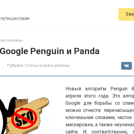
Сос
 путешествия
пресс-релизы
oogle Penguin и Panda
Рубрика:
Статьи и пресс-релизы
Новый алгоритм Penguin 
апреля этого года. Это алго
Google для борьбы со спам
можно отнести: перенасыще
ключевыми словами, частое 
маскировка, а также неуника
сайта. И, соответственно,